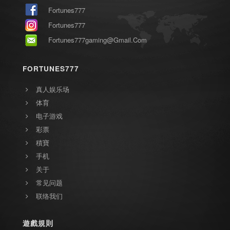
Fortunes777
Fortunes777
Fortunes777gaming@gmail.com
FORTUNES777
真人娱乐场
体育
电子游戏
彩票
積寶
手机
关于
常见问题
联络我们
遊戲規則