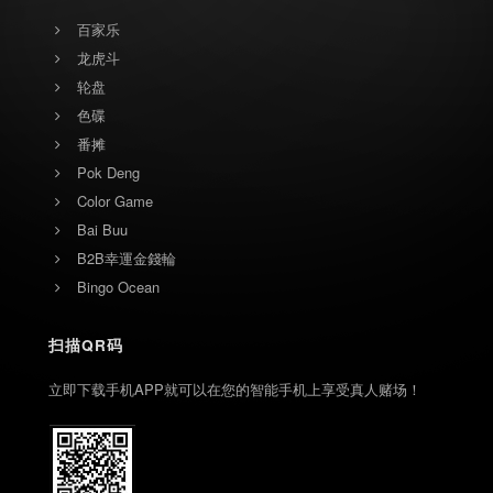
百家乐
龙虎斗
轮盘
色碟
番摊
Pok Deng
Color Game
Bai Buu
B2B幸運金錢輪
Bingo Ocean
扫描QR码
立即下载手机APP就可以在您的智能手机上享受真人赌场！