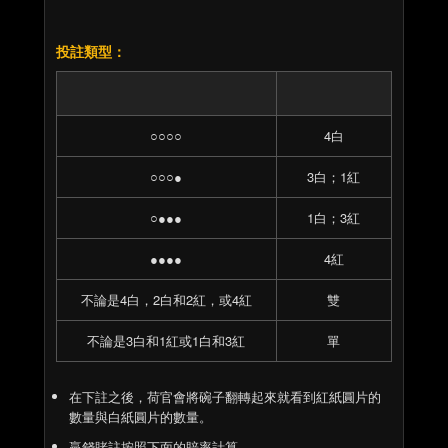
投註類型：
○○○○
4白
○○○●
3白；1紅
○●●●
1白；3紅
●●●●
4紅
不論是4白，2白和2紅，或4紅
雙
不論是3白和1紅或1白和3紅
單
在下註之後，荷官會將碗子翻轉起來就看到紅紙圓片的
數量與白紙圓片的數量。
贏錢賭註按照下面的賠率計算